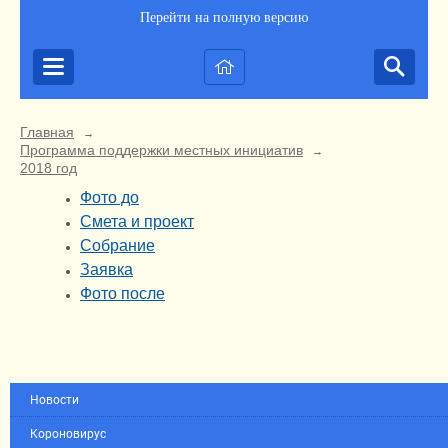
Перейти на полную версию
Главная
→
Программа поддержки местных инициатив
→
2018 год
Фото до
Смета и проект
Собрание
Заявка
Фото после
Новости
Короновирус