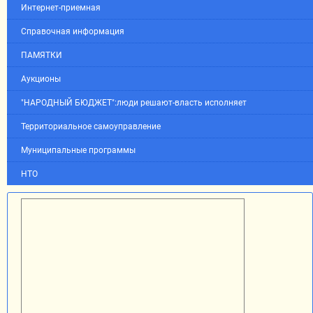
Интернет-приемная
Справочная информация
ПАМЯТКИ
Аукционы
"НАРОДНЫЙ БЮДЖЕТ":люди решают-власть исполняет
Территориальное самоуправление
Муниципальные программы
НТО