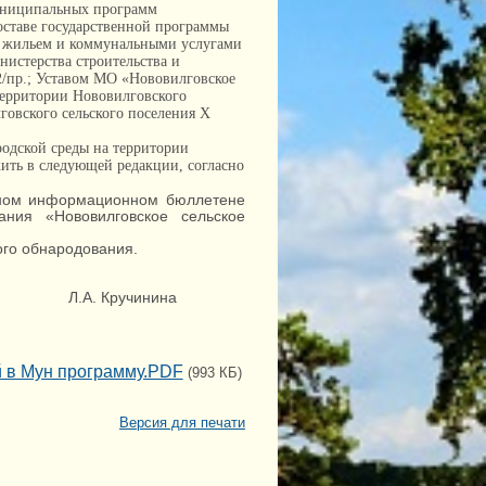
униципальных программ
оставе государственной программы
 жильем и коммунальными услугами
истерства строительства и
2/пр.; Уставом МО «Нововилговское
 территории Нововилговского
овского сельского поселения X
одской среды на территории
жить в следующей редакции, согласно
ом информационном бюллетене
ания «Нововилговское сельское
го обнародования.
Л.А. Кручинина
й в Мун программу.PDF
(993 КБ)
Версия для печати