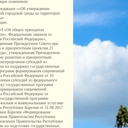
ющие изменения:
редакции ««Об утверждении
й городской среды на территории
ды»
ции:
-ФЗ «Об общих принципах
ии», Федеральным законом от
ан Российской Федерации»,
жденным Президиумом Совета при
ю и приоритетным проектам 21
реда», утвержденным Президиумом
ому развитию и приоритетным
 распределения субсидий из
ии на поддержку государственных
программ формирования современной
а Российской Федерации от 10
еления субсидий из федерального
жку государственных программ
формирования современной
а Российской Федерации от
 государственной программе
 жильем и коммунальными услугами
 Республики Карелия от 31.08.2017
лики Карелия «Формирование
нием Правительства Республики
новление Правительства Республики
ми по подготовке государственных