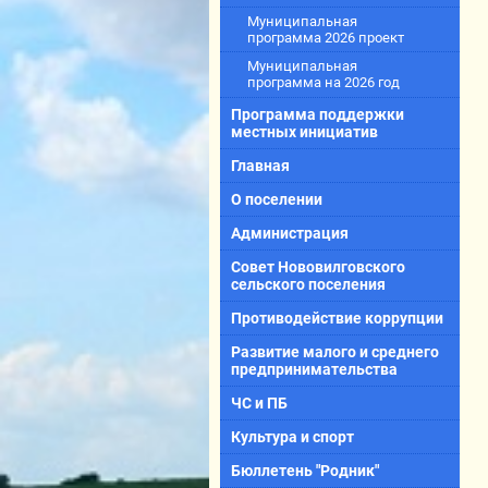
Муниципальная
программа 2026 проект
Муниципальная
программа на 2026 год
Программа поддержки
местных инициатив
Главная
О поселении
Администрация
Совет Нововилговского
сельского поселения
Противодействие коррупции
Развитие малого и среднего
предпринимательства
ЧС и ПБ
Культура и спорт
Бюллетень "Родник"