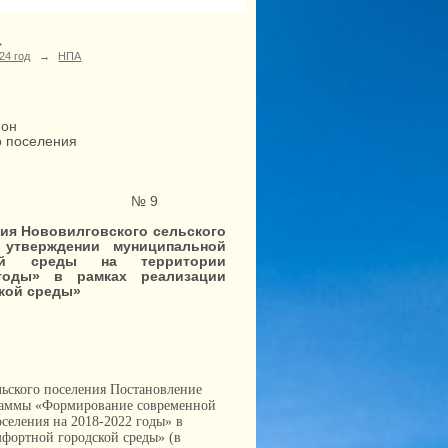
→
24 год
→
НПА
йон
о поселения
да № 9
ия Нововилговского сельского
 утверждении муниципальной
кой среды на территории
 годы» в рамках реализации
кой среды»
ьского поселения Постановление
граммы «Формирование современной
селения на 2018-2022 годы» в
фортной городской среды» (в