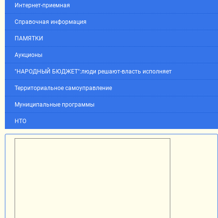
Интернет-приемная
Справочная информация
ПАМЯТКИ
Аукционы
"НАРОДНЫЙ БЮДЖЕТ":люди решают-власть исполняет
Территориальное самоуправление
Муниципальные программы
НТО