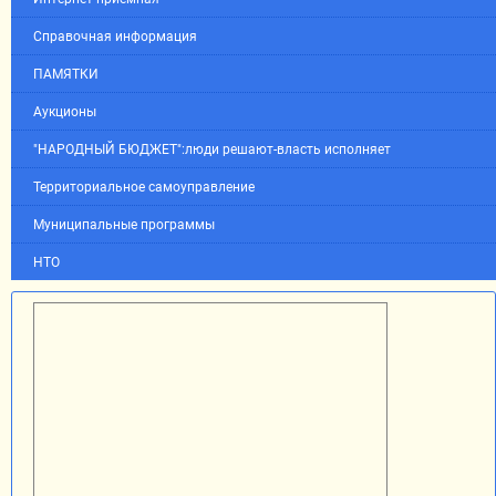
Справочная информация
ПАМЯТКИ
Аукционы
"НАРОДНЫЙ БЮДЖЕТ":люди решают-власть исполняет
Территориальное самоуправление
Муниципальные программы
НТО