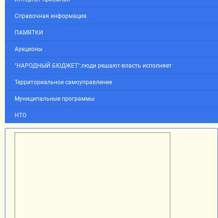
Справочная информация
ПАМЯТКИ
Аукционы
"НАРОДНЫЙ БЮДЖЕТ":люди решают-власть исполняет
Территориальное самоуправление
Муниципальные программы
НТО