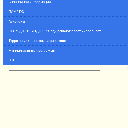
Справочная информация
ПАМЯТКИ
Аукционы
"НАРОДНЫЙ БЮДЖЕТ":люди решают-власть исполняет
Территориальное самоуправление
Муниципальные программы
НТО