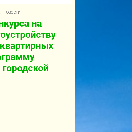
→
НОВОСТИ
нкурса на
гоустройству
оквартирных
ограмму
 городской