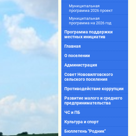
Муниципальная
программа 2026 проект
Муниципальная
программа на 2026 год
Программа поддержки
местных инициатив
Главная
О поселении
Администрация
Совет Нововилговского
сельского поселения
Противодействие коррупции
Развитие малого и среднего
предпринимательства
ЧС и ПБ
Культура и спорт
Бюллетень "Родник"