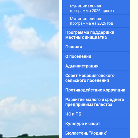
Муниципальная
программа 2026 проект
Муниципальная
программа на 2026 год
Программа поддержки
местных инициатив
Главная
О поселении
Администрация
Совет Нововилговского
сельского поселения
Противодействие коррупции
Развитие малого и среднего
предпринимательства
ЧС и ПБ
Культура и спорт
Бюллетень "Родник"