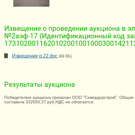
Извещение о проведении аукциона в э
№2аэф-17 (Идентификационный код за
173102001162010200100100030014211
Извещение р.22.doc
(69 КБ)
Результаты аукциона
Победителем аукциона призанан ООО "Севердорстрой", Общая с
составила 332550,37 руб,НДС не облагается.